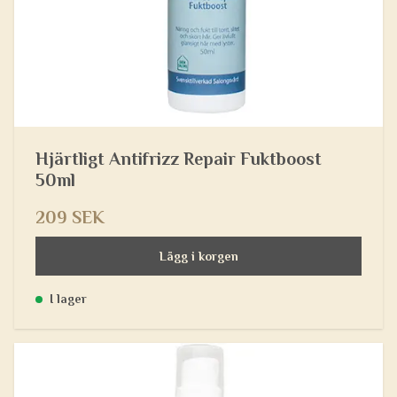
Hjärtligt Antifrizz Repair Fuktboost
50ml
209 SEK
Lägg i korgen
I lager