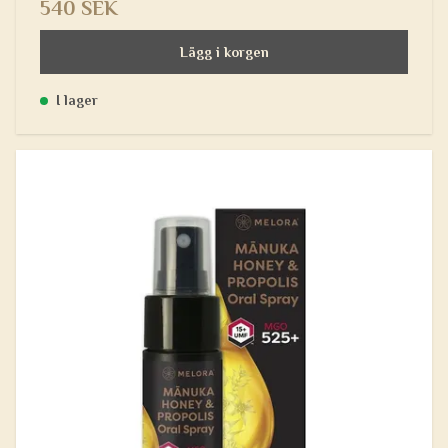
540 SEK
Lägg i korgen
I lager