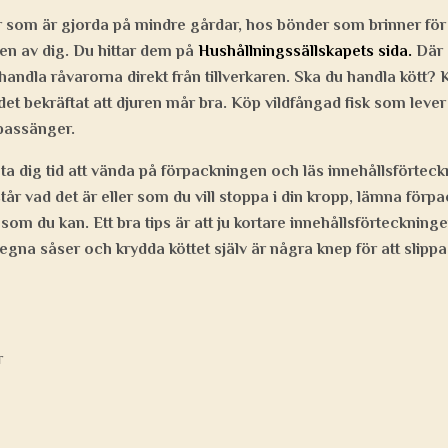
r som är gjorda på mindre gårdar, hos bönder som brinner för 
en av dig. Du hittar dem på
Hushållningssällskapets sida.
Där 
ndla råvarorna direkt från tillverkaren. Ska du handla kött? K
et bekräftat att djuren mår bra. Köp vildfångad fisk som lever e
 bassänger.
, ta dig tid att vända på förpackningen och läs innehållsförtec
tår vad det är eller som du vill stoppa i din kropp, lämna förp
 som du kan. Ett bra tips är att ju kortare innehållsförteckninge
 egna såser och krydda köttet själv är några knep för att sli
r