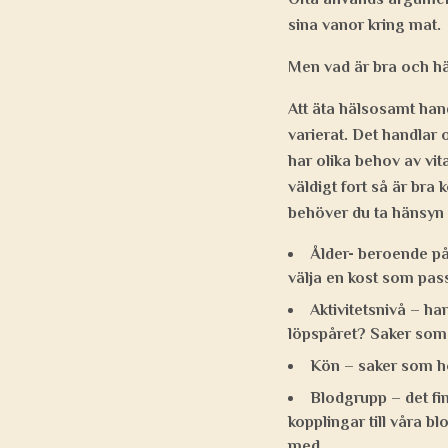
sina vanor kring mat.
Men vad är bra och 
Att äta hälsosamt hand
varierat. Det handlar 
har olika behov av vita
väldigt fort så är bra 
behöver du ta hänsyn ti
Ålder- beroende på 
välja en kost som pass
Aktivitetsnivå – ha
löpspåret? Saker som 
Kön – saker som h
Blodgrupp – det fin
kopplingar till våra b
med.