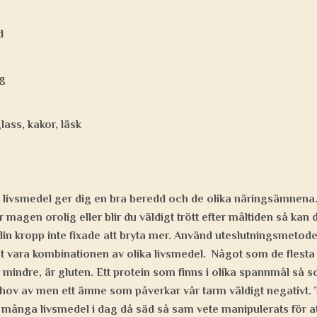
d
gg
lass, kakor, läsk
av livsmedel ger dig en bra beredd och de olika näringsämnena
r magen orolig eller blir du väldigt trött efter måltiden så kan
din kropp inte fixade att bryta mer. Använd uteslutningsmetoden
det vara kombinationen av olika livsmedel. Något som de flest
er mindre, är gluten. Ett protein som finns i olika spannmål så 
ehov av men ett ämne som påverkar vår tarm väldigt negativt. 
många livsmedel i dag då säd så sam vete manipulerats för at