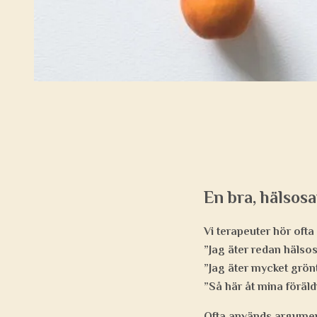
En bra, hälsos
Vi terapeuter hör ofta
”Jag äter redan hälso
”Jag äter mycket grön
”Så här åt mina föräl
Ofta används argumente