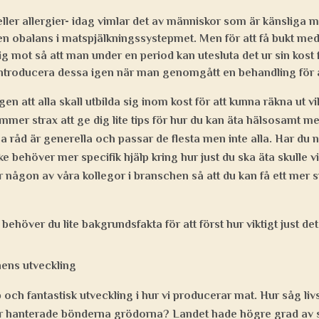
ller allergier- idag vimlar det av människor som är känsliga m
 en obalans i matspjälkningssystepmet. Men för att få bukt m
g mot så att man under en period kan utesluta det ur sin kost 
introducera dessa igen när man genomgått en behandling för 
en att alla skall utbilda sig inom kost för att kunna räkna ut v
mmer strax att ge dig lite tips för hur du kan äta hälsosamt m
 råd är generella och passar de flesta men inte alla. Har du 
e behöver mer specifik hjälp kring hur just du ska äta skulle 
ler någon av våra kollegor i branschen så att du kan få ett mer
 behöver du lite bakgrundsfakta för att först hur viktigt just det 
ens utveckling
b och fantastisk utveckling i hur vi producerar mat. Hur såg l
ur hanterade bönderna grödorna? Landet hade högre grad av s