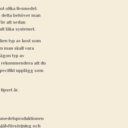
ot olika livsmedel.
ed detta behöver man
för att sedan
att läka systemet.
ilken typ av kost som
en man skall vara
någon typ av
vi rekommendera att du
 specifikt upplägg som
tipset är.
ivsmedelsproduktionen
jälvförsörjning och