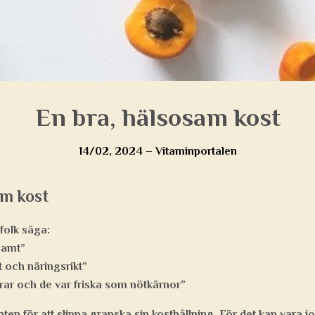
En bra, hälsosam kost
14/02, 2024
–
Vitaminportalen
am kost
 folk säga:
samt”
t och näringsrikt”
drar och de var friska som nötkärnor”
n för att slippa granska sin kosthållning. För det kan vara jo