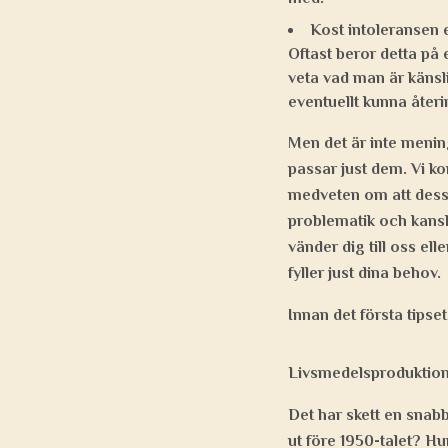
Kost intoleransen e
Oftast beror detta på
veta vad man är känsli
eventuellt kunna åter
Men det är inte mening
passar just dem. Vi ko
medveten om att dessa
problematik och kansk
vänder dig till oss el
fyller just dina behov.
Innan det första tipset
Livsmedelsproduktion
Det har skett en snab
ut före 1950-talet? H