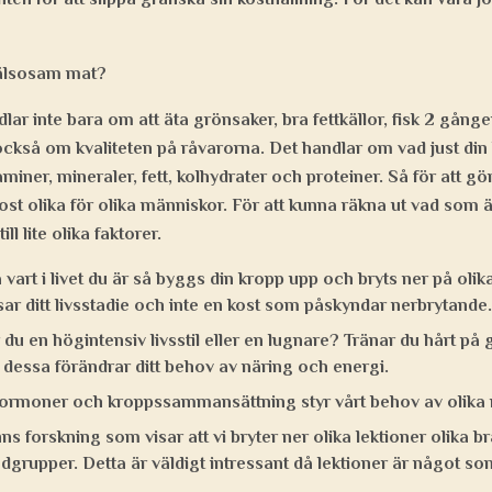
hälsosam mat?
lar inte bara om att äta grönsaker, bra fettkällor, fisk 2 gånge
också om kvaliteten på råvarorna. Det handlar om vad just din 
miner, mineraler, fett, kolhydrater och proteiner. Så för att gö
kost olika för olika människor. För att kunna räkna ut vad som ä
ll lite olika faktorer.
vart i livet du är så byggs din kropp upp och bryts ner på olika 
ar ditt livsstadie och inte en kost som påskyndar nerbrytande.
r du en högintensiv livsstil eller en lugnare? Tränar du hårt på 
dessa förändrar ditt behov av näring och energi.
ormoner och kroppssammansättning styr vårt behov av olik
ns forskning som visar att vi bryter ner olika lektioner olika 
lodgrupper. Detta är väldigt intressant då lektioner är något