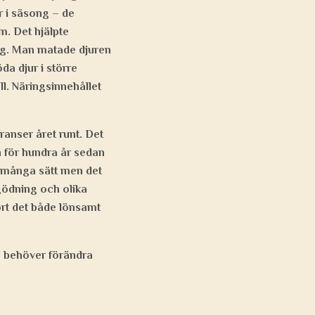
r i säsong – de
m. Det hjälpte
ng. Man matade djuren
a djur i större
l. Näringsinnehållet
ranser året runt. Det
ten för hundra år sedan
å många sätt men det
stgödning och olika
ort det både lönsamt
a behöver förändra