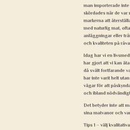
man importerade inte 
skördades när de var 
markerna att återstäl
med naturlig mat, oft
anläggningar eller tr
och kvaliteten på råv
Idag har vi en livsmed
har gjort att vi kan äta
då svält fortfarande 
har inte varit helt uta
vägar för att påskynd
och ibland nödvändigt
Det betyder inte att 
sina matvanor och var
Tips 1 – välj kvalitativ