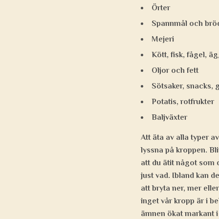
Örter
Spannmål och brö
Mejeri
Kött, fisk, fågel, ä
Oljor och fett
Sötsaker, snacks, g
Potatis, rotfrukter
Baljväxter
Att äta av alla typer 
lyssna på kroppen. Bli
att du ätit något som 
just vad. Ibland kan 
att bryta ner, mer ell
inget vår kropp är i b
ämnen ökat markant i 