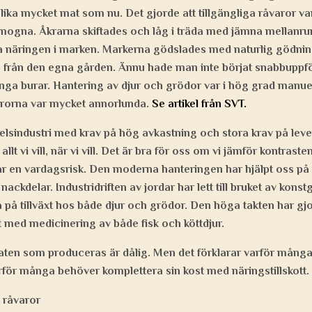
lika mycket mat som nu. Det gjorde att tillgängliga råvaror va
mogna. Åkrarna skiftades och låg i träda med jämna mellanru
la näringen i marken. Markerna gödslades med naturlig gödni
a från den egna gården. Ännu hade man inte börjat snabbuppföd
ånga burar. Hantering av djur och grödor var i hög grad manuel
arorna var mycket annorlunda.
Se artikel från SVT.
elsindustri med krav på hög avkastning och stora krav på leve
 allt vi vill, när vi vill. Det är bra för oss om vi jämför kontras
var en vardagsrisk. Den moderna hanteringen har hjälpt oss p
n nackdelar. Industridriften av jordar har lett till bruket av kon
a på tillväxt hos både djur och grödor. Den höga takten har gj
 med medicinering av både fisk och köttdjur.
maten som produceras är dålig. Men det förklarar varför mång
för många behöver komplettera sin kost med näringstillskott.
a råvaror