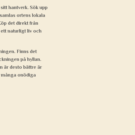
sitt hantverk. Sök upp
samlas ortens lokala
öp det direkt från
tt naturligt liv och
kningen. Finns det
ackningen på hyllan.
n är desto bättre är
ppa många onödiga