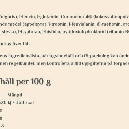
lgaris), l-leucin, l-glutamin, Cocomineral® (kokosvattenpulver)
ande medel (äppelsyra), l-treonin, l-fenylalanin, dl-metionin, 
 stevia), l-tryptofan, l-histidin, pyridoxinhydroklorid (vitamin B
ndras över tid.
ns ingredienslista, näringsinnehåll och förpackning kan ändra
nen regelbundet, men kontrollera alltid uppgifterna på förpac
håll per 100 g
Mängd
520 kJ / 360 kcal
 g
 g
 g