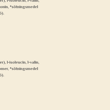
, l-isoleucin, l-valin,
tionin, *sötningsmedel
6).
, l-isoleucin, l-valin,
aromer, *sötningsmedel
6).