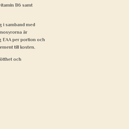
 vitamin B6 samt
ng i samband med
minosyrorna är
mg EAA per portion och
ement till kosten.
rötthet och