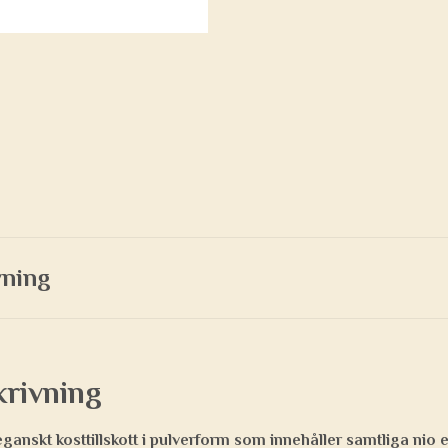
vning
krivning
ganskt kosttillskott i pulverform som innehåller samtliga nio 