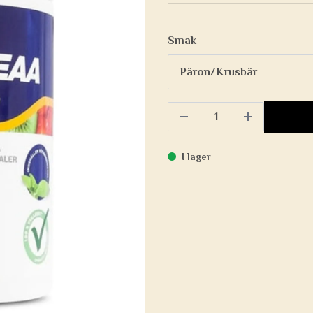
Smak
I lager