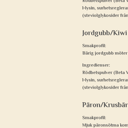
Rödbetspulver (Beta Vu
l-lysin, surhetsregler
(steviolglykosider från
Jordgubb/Kiwi
Smakprofil:
Bärig jordgubb möter 
Ingredienser:
Rödbetspulver (Beta Vu
l-lysin, surhetsregler
(steviolglykosider från
Päron/Krusbär
Smakprofil:
Mjuk päronsötma kombi