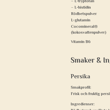
– L-tryptofan
– L-histidin
Rödbetspulver
L-glutamin
Cocomineral®
(kokosvattenpulver)
Vitamin B6
Smaker & In
Persika
Smakprofil:
Frisk och fruktig per
Ingredienser: