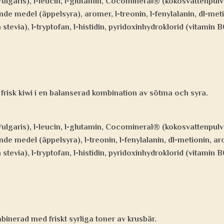
lgaris), l-leucin, l-glutamin, Cocomineral® (kokosvattenpulver)
ande medel (äppelsyra), aromer, l-treonin, l-fenylalanin, dl-me
 stevia), l-tryptofan, l-histidin, pyridoxinhydroklorid (vitamin B
frisk kiwi i en balanserad kombination av sötma och syra.
lgaris), l-leucin, l-glutamin, Cocomineral® (kokosvattenpulver)
ande medel (äppelsyra), l-treonin, l-fenylalanin, dl-metionin, 
 stevia), l-tryptofan, l-histidin, pyridoxinhydroklorid (vitamin B
nerad med friskt syrliga toner av krusbär.