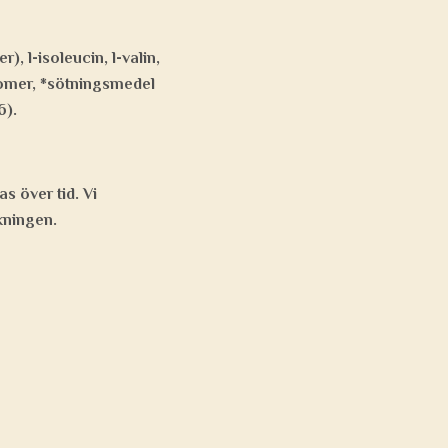
, l-isoleucin, l-valin,
aromer, *sötningsmedel
6).
s över tid. Vi
kningen.