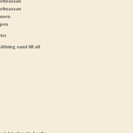
skelmassan
skelmassan
ämnen
ppen
ter
ttning samt till att