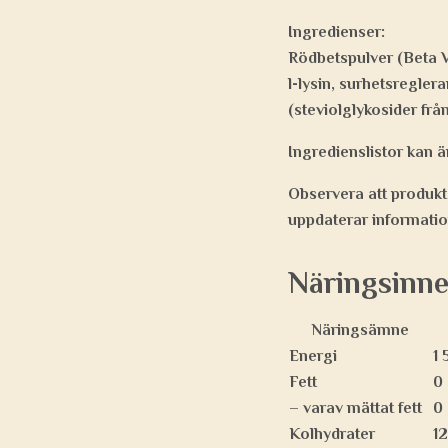
Ingredienser:
Rödbetspulver (Beta Vu
l-lysin, surhetsregler
(steviolglykosider från
Ingredienslistor kan ä
Observera att produkte
uppdaterar informatio
Näringsinne
Näringsämne
Energi
1 
Fett
0
– varav mättat fett
0
Kolhydrater
12