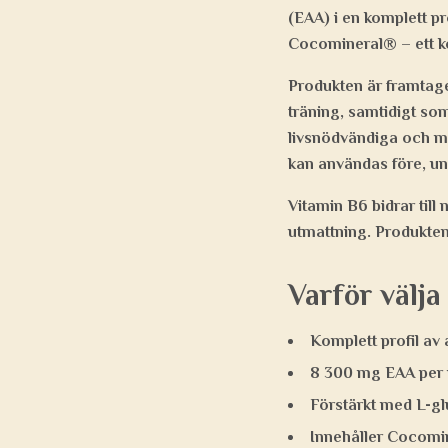
(EAA) i en komplett p
Cocomineral® – ett kok
Produkten är framtag
träning, samtidigt som
livsnödvändiga och må
kan användas före, und
Vitamin B6 bidrar till
utmattning. Produkten 
Varför välj
Komplett profil av 
8 300 mg EAA per 
Förstärkt med L-gl
Innehåller Cocomine