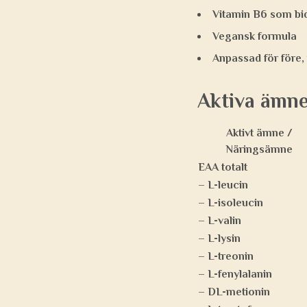
Vitamin B6 som bid
Vegansk formula
Anpassad för före,
Aktiva ämne
Aktivt ämne /
Näringsämne
EAA totalt
– L-leucin
– L-isoleucin
– L-valin
– L-lysin
– L-treonin
– L-fenylalanin
– DL-metionin