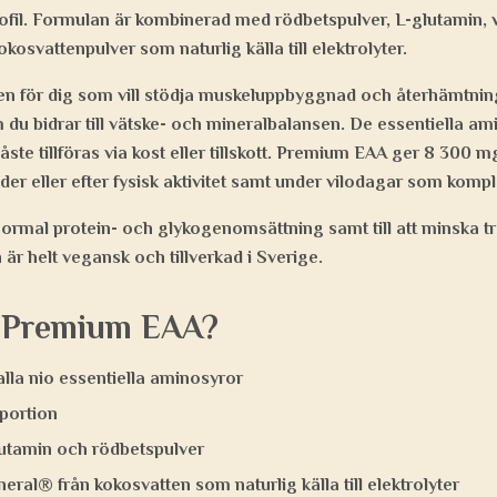
rofil. Formulan är kombinerad med rödbetspulver, L-glutamin,
osvattenpulver som naturlig källa till elektrolyter.
en för dig som vill stödja muskeluppbyggnad och återhämtni
 du bidrar till vätske- och mineralbalansen. De essentiella a
ste tillföras via kost eller tillskott. Premium EAA ger 8 300 
er eller efter fysisk aktivitet samt under vilodagar som kompl
 normal protein- och glykogenomsättning samt till att minska t
är helt vegansk och tillverkad i Sverige.
a Premium EAA?
alla nio essentiella aminosyror
portion
utamin och rödbetspulver
ral® från kokosvatten som naturlig källa till elektrolyter