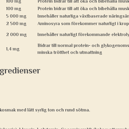
100 mg
Protein bidrar till att öka och bibehålla mu
100 mg
Protein bidrar till att öka och bibehålla mu
5 000 mg
Innehåller naturliga växtbaserade närings
2 500 mg
Aminosyra som förekommer naturligt i kro
2 000 mg
Innehåller naturligt förekommande elektroly
Bidrar till normal protein- och glykogenomsä
1,4 mg
minska trötthet och utmattning
gredienser
sikosmak med lätt syrlig ton och rund sötma.