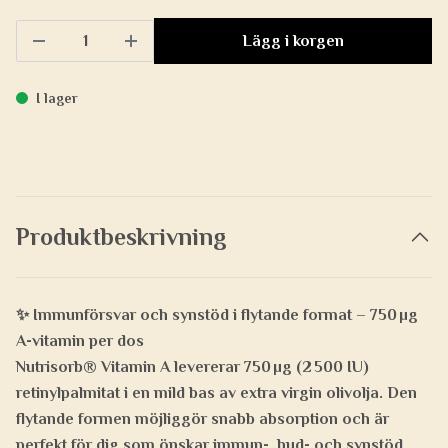
Lägg i korgen
I lager
Produktbeskrivning
✨ Immunförsvar och synstöd i flytande format – 750 µg
A-vitamin per dos
Nutrisorb® Vitamin A levererar
750 µg (2 500 IU)
retinylpalmitat i en mild bas av extra virgin olivolja. Den
flytande formen möjliggör snabb absorption och är
perfekt för dig som önskar
immun-, hud- och synstöd
,