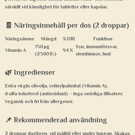
särskilt vid känslighet för tabletter eller kapslar.
🧾 Näringsinnehåll per dos (2 droppar)
Näringsämne
Mängd
% DRI
Funktion
750 µg
Syn, immunförsvar,
Vitamin A
94 %
(2 500 IU)
slemhinnor, hud
🌿 Ingredienser
Extra virgin olivolja, retinylpalmitat (Vitamin A),
d‑alfa‑tokoferol (antioxidant) – inga onödiga tillsatser.
Vegansk och fri från allergener.
📌 Rekommenderad användning
2 droppar dagligen, vid måltid eller under tungan. Skakas