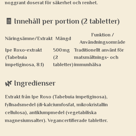
noggrant doserat för säkerhet och renhet.
🧾 Innehåll per portion (2 tabletter)
Funktion /
Näringsämne/Extrakt
Mängd
Användningsområde
Ipe Roxo-extrakt
500 mg
Traditionellt använt för
(Tabebuia
(2
matsmältnings- och
impetiginosa, 8:1)
tabletter)
immunhälsa
🌿 Ingredienser
Extrakt från Ipe Roxo (Tabebuia impetiginosa),
fyllnadsmedel (di-kalciumfosfat, mikrokristallin
cellulosa), antiklumpmedel (vegetabiliska
magnesiumsalter). Vegancertifierade tabletter.