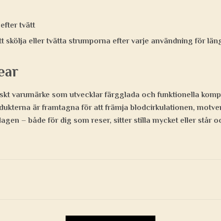
fter tvätt
skölja eller tvätta strumporna efter varje användning för län
ear
skt varumärke som utvecklar färgglada och funktionella kom
dukterna är framtagna för att främja blodcirkulationen, motve
rdagen – både för dig som reser, sitter stilla mycket eller står