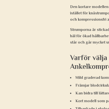
Den kortare modellen 
istället för knästrum
och kompressionsfri z
Strumporna är stickade
häl för ökad hållbarhet
står och går mycket 
Varför välj
Ankelkompr
Mild graderad ko
Främjar blodcirkula
Kan bidra till lätta
Kort modell som p
Tillverkade i ekolo