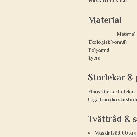
Förstärkt tå & häl
Material
Material
Ekologisk bomull
Polyamid
Lycra
Storlekar &
Finns i flera storlekar
Utgå från din skostorle
Tvättråd & s
Maskintvätt 60 gra