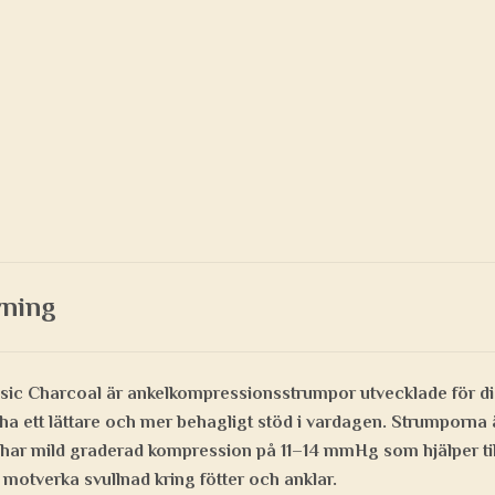
vning
ic Charcoal är ankelkompressionsstrumpor utvecklade för di
l ha ett lättare och mer behagligt stöd i vardagen. Strumporna ä
har mild graderad kompression på 11–14 mmHg som hjälper till
motverka svullnad kring fötter och anklar.