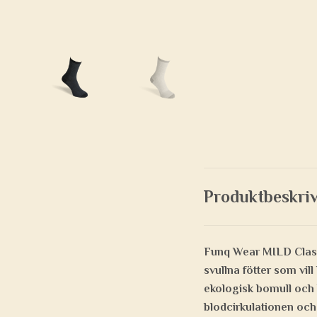
Produktbeskri
Funq Wear MILD Class
svullna fötter som vil
ekologisk bomull och 
blodcirkulationen och 