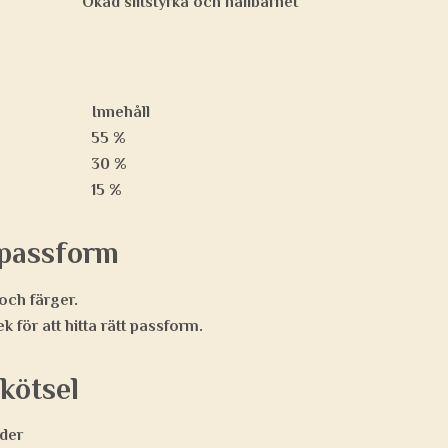
Ökad slitstyrka och hållbarhet
Innehåll
55 %
30 %
15 %
 passform
 och färger.
k för att hitta rätt passform.
kötsel
der