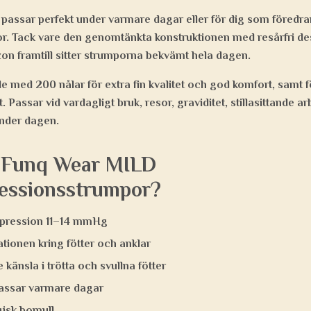
passar perfekt under varmare dagar eller för dig som föredra
por. Tack vare den genomtänkta konstruktionen med resårfri des
on framtill sitter strumporna bekvämt hela dagen.
 med 200 nålar för extra fin kvalitet och god komfort, samt f
. Passar vid vardagligt bruk, resor, graviditet, stillasittande a
under dagen.
a Funq Wear MILD
essionsstrumpor?
mpression 11–14 mmHg
tionen kring fötter och anklar
re känsla i trötta och svullna fötter
assar varmare dagar
gisk bomull