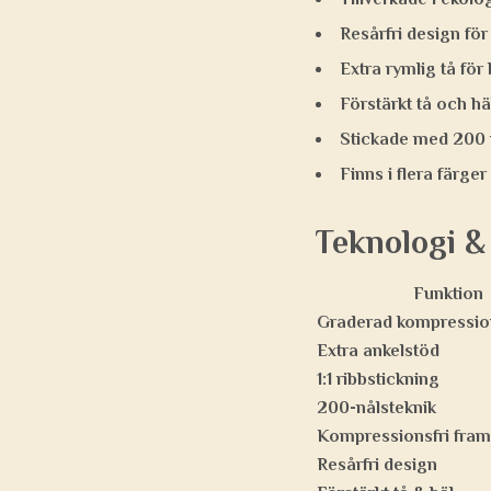
Resårfri design fö
Extra rymlig tå fö
Förstärkt tå och hä
Stickade med 200 nå
Finns i flera färge
Teknologi &
Funktion
Graderad kompressio
Extra ankelstöd
1:1 ribbstickning
200-nålsteknik
Kompressionsfri fram
Resårfri design