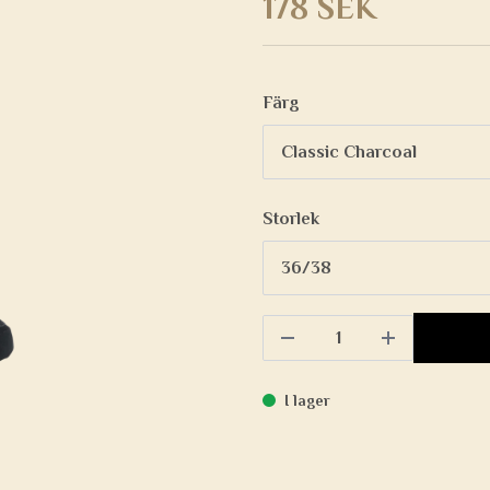
178 SEK
Färg
Storlek
I lager