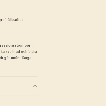
gre hållbarhet
pressionsstrumpor i
rka svullnad och bidra
 och går under långa