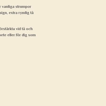
r vanliga strumpor
ign, extra rymlig tå
örstärkta vid tå och
rbete eller för dig som