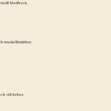
rmalt blodtryck,
och muskelfunktion
yck vid behov.