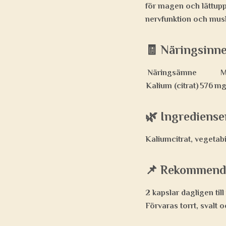
för magen och lättuppt
nervfunktion och mus
🧾 Näringsinne
Näringsämne
M
Kalium (citrat)
576 mg 
🌿 Ingrediense
Kaliumcitrat, vegetabil
📌 Rekommend
2 kapslar dagligen til
Förvaras torrt, svalt 