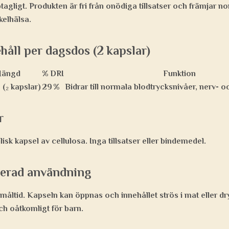
agligt. Produkten är fri från onödiga tillsatser och främjar
no
kelhälsa
.
håll per dagsdos (2 kapslar)
ängd
% DRI
Funktion
(₂ kapslar)
29 %
Bidrar till normala blodtrycksnivåer, nerv- 
r
isk kapsel av cellulosa. Inga tillsatser eller bindemedel.
erad användning
l måltid. Kapseln kan öppnas och innehållet strös i mat eller dr
och oåtkomligt för barn.