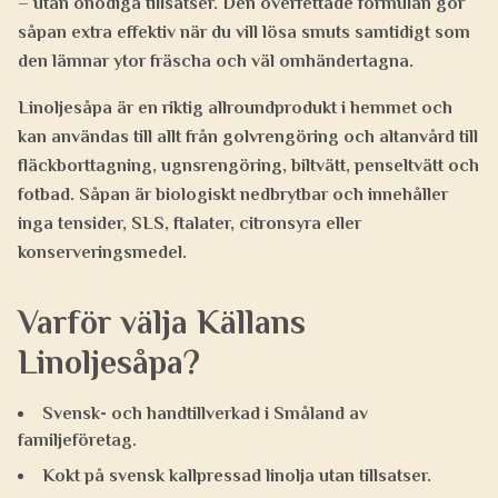
– utan onödiga tillsatser. Den överfettade formulan gör
såpan extra effektiv när du vill lösa smuts samtidigt som
den lämnar ytor fräscha och väl omhändertagna.
Linoljesåpa är en riktig allroundprodukt i hemmet och
kan användas till allt från golvrengöring och altanvård till
fläckborttagning, ugnsrengöring, biltvätt, penseltvätt och
fotbad. Såpan är biologiskt nedbrytbar och innehåller
inga tensider, SLS, ftalater, citronsyra eller
konserveringsmedel.
Varför välja Källans
Linoljesåpa?
Svensk- och handtillverkad i Småland av
familjeföretag.
Kokt på svensk kallpressad linolja utan tillsatser.