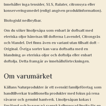
Innehåller inga tensider, SLS, ftalater, citronsyra eller
konserveringsmedel (enligt angiven produktinformation).
Biologiskt nedbrytbar.
Om du söker linoljesåpa som enbart är doftsatt med
eteriska oljor hänvisas till dofterna Lavendel, Citrongräs
och Mandel. Det finns även en variant utan tillsatt doft –
Original. Övriga sorter kan vara doftsatta med en
blandning av eteriska oljor och doftolja eller enbart
doftolja. Detta framgår av innehållsförteckningen.
Om varumärket
Källans Naturprodukter är ett svenskt familjeföretag som
handtillverkar traditionella produkter med fokus på rena
råvaror och genuint hantverk. Linoljesåpan kokas i
Småland och bygger på svensk kallpressad linolja för en