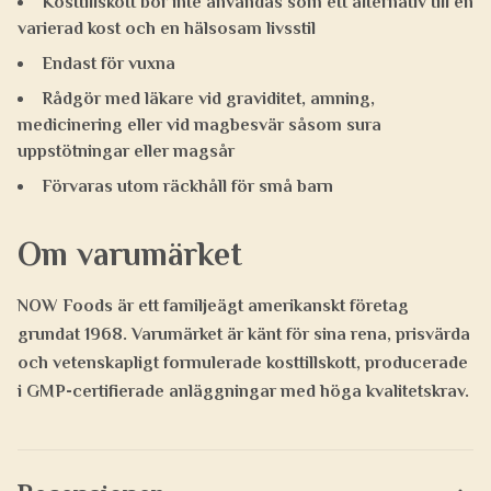
Kosttillskott bör inte användas som ett alternativ till en
varierad kost och en hälsosam livsstil
Endast för vuxna
Rådgör med läkare vid graviditet, amning,
medicinering eller vid magbesvär såsom sura
uppstötningar eller magsår
Förvaras utom räckhåll för små barn
Om varumärket
NOW Foods
är ett familjeägt amerikanskt företag
grundat 1968. Varumärket är känt för sina rena, prisvärda
och vetenskapligt formulerade kosttillskott, producerade
i GMP-certifierade anläggningar med höga kvalitetskrav.