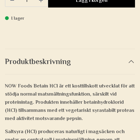
Lägg i korgen
I lager
Produktbeskrivning
NOW Foods Betain HCl är ett kosttillskott utvecklat för att
stödja
normal matsmältningsfunktion
, särskilt vid
proteinintag. Produkten innehåller
betainhydroklorid
(HCl)
tillsammans med ett
vegetariskt syrastabilt proteas
med aktivitet motsvarande pepsin.
Saltsyra (HCl) produceras naturligt i magsäcken och
spelar en central roll i proteinspjälkning genom att