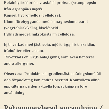
Betainhydroklorid, syrastabilt proteas (svamppepsin
från
Aspergillus niger
).
Kapsel: hypromellos (cellulosa).
Klumpförebyggande medel: magnesiumstearat
(vegetabilisk källa), kiseldioxid.
Fyllnadsmedel: mikrokristallin cellulosa.
Ej tillverkad med jäst, soja, mjölk, ägg, fisk, skaldjur,
trädnötter eller sesam.
Tillverkad i en GMP-anläggning som även hanterar
andra allergener.
Observera:
Produktens ingredienslista, näringsinnehåll
och förpackning kan ändras över tid. Kontrollera alltid
uppgifterna på den aktuella förpackningen före
användning.
Rekommenderad användning /