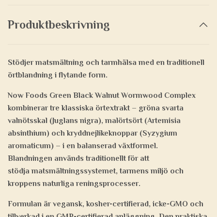
Produktbeskrivning
Stödjer matsmältning och tarmhälsa med en traditionell
örtblandning i flytande form.
Now Foods Green Black Walnut Wormwood Complex
kombinerar tre klassiska örtextrakt –
gröna svarta
valnötsskal (Juglans nigra)
,
malörtsört (Artemisia
absinthium)
och
kryddnejlikeknoppar (Syzygium
aromaticum)
– i en balanserad växtformel.
Blandningen används traditionellt för att
stödja
matsmältningssystemet, tarmens miljö och
kroppens naturliga reningsprocesser
.
Formulan är
vegansk
,
kosher-certifierad
,
icke-GMO
och
tillverkad i en
GMP-certifierad anläggning
. Den praktiska