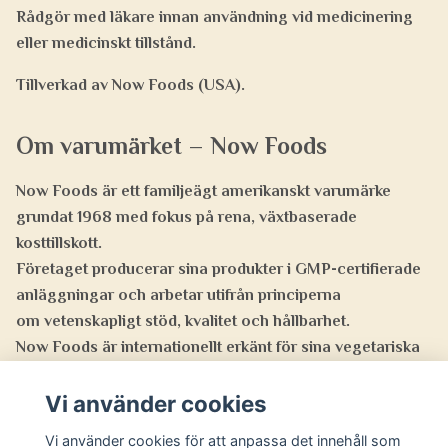
Rådgör med läkare innan användning vid medicinering
eller medicinskt tillstånd.
Tillverkad av Now Foods (USA).
Om varumärket – Now Foods
Now Foods är ett familjeägt amerikanskt varumärke
grundat 1968 med fokus på rena, växtbaserade
kosttillskott.
Företaget producerar sina produkter i
GMP-certifierade
anläggningar
och arbetar utifrån principerna
om
vetenskapligt stöd, kvalitet och hållbarhet
.
Now Foods är internationellt erkänt för sina
vegetariska
och icke-GMO-certifierade produkter
med hög
Vi använder cookies
spårbarhet och tillförlitlighet.
Vi använder cookies för att anpassa det innehåll som