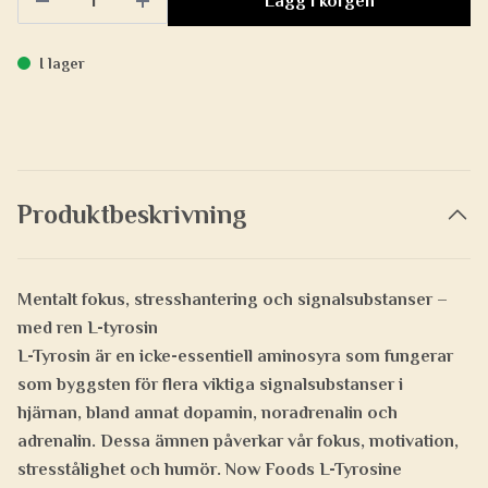
Lägg i korgen
I lager
Produktbeskrivning
Mentalt fokus, stresshantering och signalsubstanser –
med ren L-tyrosin
L-Tyrosin är en
icke-essentiell aminosyra
som fungerar
som byggsten för flera viktiga signalsubstanser i
hjärnan, bland annat
dopamin, noradrenalin och
adrenalin
. Dessa ämnen påverkar vår
fokus, motivation,
stresstålighet och humör
. Now Foods L-Tyrosine