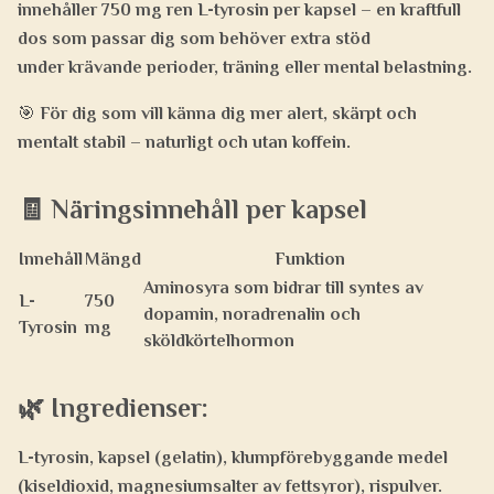
innehåller
750 mg ren L-tyrosin per kapsel
– en kraftfull
dos som passar dig som behöver extra stöd
under
krävande perioder, träning eller mental belastning
.
🎯 För dig som vill känna dig mer alert, skärpt och
mentalt stabil – naturligt och utan koffein.
🧾
Näringsinnehåll per kapsel
Innehåll
Mängd
Funktion
Aminosyra som bidrar till syntes av
L-
750
dopamin, noradrenalin och
Tyrosin
mg
sköldkörtelhormon
🌿
Ingredienser:
L-tyrosin, kapsel (gelatin), klumpförebyggande medel
(kiseldioxid, magnesiumsalter av fettsyror), rispulver.