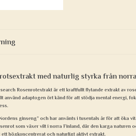
vning
rotsextrakt med naturlig styrka från norr
arch Rosenrotextrakt är ett kraftfullt flytande extrakt av ros
llt använd adaptogen ört känd för att stödja mental energi, fo
ess.
Nordens ginseng” och har använts i tusentals år för att öka vita
nrot som växer vilt i norra Finland, där den karga naturen oc
ill ett högkoncentrerat och naturligt aktivt extrakt.