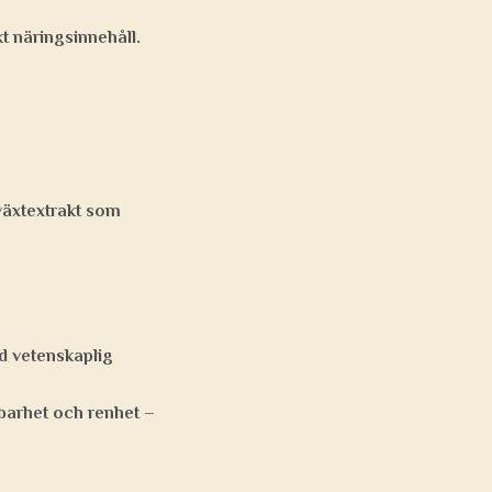
t näringsinnehåll.
växtextrakt som
d vetenskaplig
lbarhet och renhet –