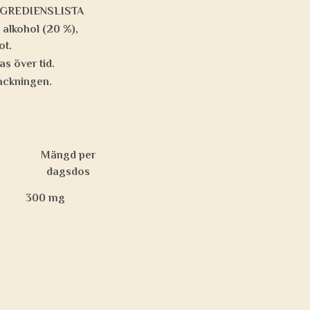
NGREDIENSLISTA
 alkohol (20 %),
ot.
s över tid.
packningen.
Mängd per
dagsdos
300 mg