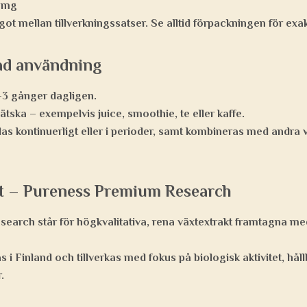
 mg
ot mellan tillverkningssatser. Se alltid förpackningen för exak
d användning
, 1–3 gånger dagligen.
vätska – exempelvis juice, smoothie, te eller kaffe.
s kontinuerligt eller i perioder, samt kombineras med andra 
 – Pureness Premium Research
arch står för högkvalitativa, rena växtextrakt framtagna me
s i Finland och tillverkas med fokus på biologisk aktivitet, hål
.