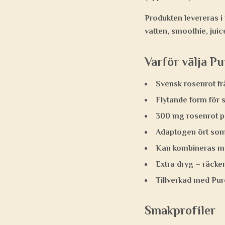
Produkten levereras i 
vatten, smoothie, juice
Varför välja P
Svensk rosenrot fr
Flytande form för 
300 mg rosenrot p
Adaptogen ört som 
Kan kombineras me
Extra dryg – räcke
Tillverkad med Pur
Smakprofiler