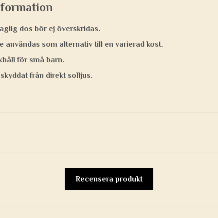
nformation
lig dos bör ej överskridas.
te användas som alternativ till en varierad kost.
håll för små barn.
skyddat från direkt solljus.
Recensera produkt