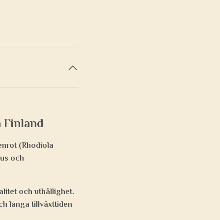
a Finland
enrot (Rhodiola
kus och
litet och uthållighet.
h långa tillväxttiden