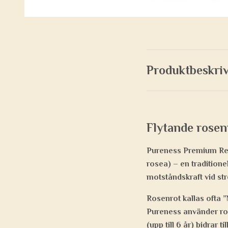
Produktbeskri
Flytande rosen
Pureness Premium Rese
rosea) – en traditione
motståndskraft vid str
Rosenrot kallas ofta ”
Pureness använder rose
(upp till 6 år) bidrar t