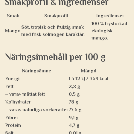
Smakprofil & ingredienser
Smak
Smakprofil
Ingredienser
100 % frystorkad
Söt, tropisk och fruktig smak
Mango
ekologisk
med frisk solmogen karaktär.
mango.
Näringsinnehåll per 100 g
Näringsämne
Mängd
Energi
1 542 kJ / 369 kcal
Fett
2,2 g
– varav mättat fett
0,5 g
Kolhydrater
78 g
– varav naturliga sockerarter
77,6 g
Fibrer
9,1 g
Protein
4,7 g
Salt
0,01 g