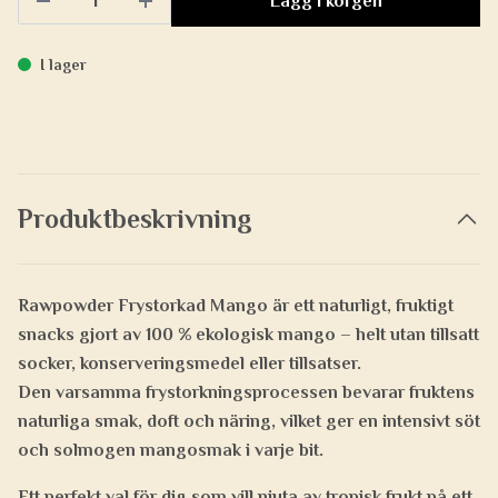
Lägg i korgen
I lager
Produktbeskrivning
Rawpowder Frystorkad Mango
är ett naturligt, fruktigt
snacks gjort av
100 % ekologisk mango
– helt utan tillsatt
socker, konserveringsmedel eller tillsatser.
Den varsamma
frystorkningsprocessen
bevarar fruktens
naturliga smak, doft och näring, vilket ger en intensivt söt
och solmogen mangosmak i varje bit.
Ett perfekt val för dig som vill njuta av tropisk frukt på ett