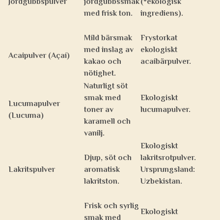
Jordgubbspulver
jordgubbssmak
(*ekologisk
med frisk ton.
ingrediens).
Mild bärsmak
Frystorkat
med inslag av
ekologiskt
Acaipulver (Açaí)
kakao och
acaibärpulver.
nötighet.
Naturligt söt
smak med
Ekologiskt
Lucumapulver
toner av
lucumapulver.
(Lucuma)
karamell och
vanilj.
Ekologiskt
Djup, söt och
lakritsrotpulver.
Lakritspulver
aromatisk
Ursprungsland:
lakritston.
Uzbekistan.
Frisk och syrlig
Ekologiskt
smak med