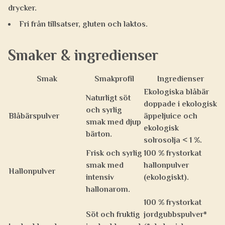
drycker.
Fri från tillsatser, gluten och laktos.
Smaker & ingredienser
Smak
Smakprofil
Ingredienser
Ekologiska blåbär
Naturligt söt
doppade i ekologisk
och syrlig
Blåbärspulver
äppeljuice och
smak med djup
ekologisk
bärton.
solrosolja < 1 %.
Frisk och syrlig
100 % frystorkat
smak med
hallonpulver
Hallonpulver
intensiv
(ekologiskt).
hallonarom.
100 % frystorkat
Söt och fruktig
jordgubbspulver*