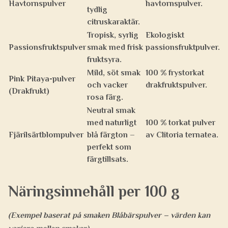
Havtornspulver
havtornspulver.
tydlig
citruskaraktär.
Tropisk, syrlig
Ekologiskt
Passionsfruktspulver
smak med frisk
passionsfruktpulver.
fruktsyra.
Mild, söt smak
100 % frystorkat
Pink Pitaya-pulver
och vacker
drakfruktspulver.
(Drakfrukt)
rosa färg.
Neutral smak
med naturligt
100 % torkat pulver
Fjärilsärtblompulver
blå färgton –
av Clitoria ternatea.
perfekt som
färgtillsats.
Näringsinnehåll per 100 g
(Exempel baserat på smaken Blåbärspulver – värden kan