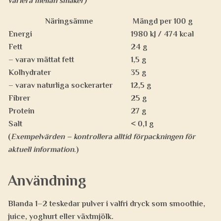
variera mellan smaker)
Näringsämne
Mängd per 100 g
Energi
1980 kJ / 474 kcal
Fett
24 g
– varav mättat fett
1,5 g
Kolhydrater
35 g
– varav naturliga sockerarter
12,5 g
Fibrer
25 g
Protein
27 g
Salt
< 0,1 g
(
Exempelvärden – kontrollera alltid förpackningen för
aktuell information.
)
Användning
Blanda
1–2 teskedar
pulver i valfri dryck som smoothie,
juice, yoghurt eller växtmjölk.