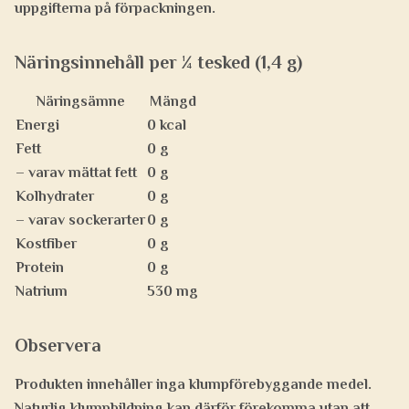
uppgifterna på förpackningen.
Näringsinnehåll per ¼ tesked (1,4 g)
Näringsämne
Mängd
Energi
0 kcal
Fett
0 g
– varav mättat fett
0 g
Kolhydrater
0 g
– varav sockerarter
0 g
Kostfiber
0 g
Protein
0 g
Natrium
530 mg
Observera
Produkten innehåller inga klumpförebyggande medel.
Naturlig klumpbildning kan därför förekomma utan att