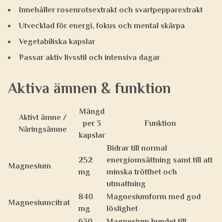
Innehåller rosenrotsextrakt och svartpepparextrakt
Utvecklad för energi, fokus och mental skärpa
Vegetabiliska kapslar
Passar aktiv livsstil och intensiva dagar
Aktiva ämnen & funktion
Mängd
Aktivt ämne /
per 3
Funktion
Näringsämne
kapslar
Bidrar till normal
252
energiomsättning samt till att
Magnesium
mg
minska trötthet och
utmattning
840
Magnesiumform med god
Magnesiumcitrat
mg
löslighet
630
Magnesium bundet till