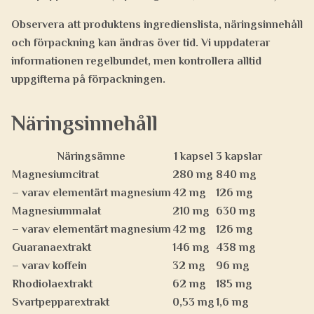
Observera att produktens ingredienslista, näringsinnehåll
och förpackning kan ändras över tid. Vi uppdaterar
informationen regelbundet, men kontrollera alltid
uppgifterna på förpackningen.
Näringsinnehåll
Näringsämne
1 kapsel
3 kapslar
Magnesiumcitrat
280 mg
840 mg
– varav elementärt magnesium
42 mg
126 mg
Magnesiummalat
210 mg
630 mg
– varav elementärt magnesium
42 mg
126 mg
Guaranaextrakt
146 mg
438 mg
– varav koffein
32 mg
96 mg
Rhodiolaextrakt
62 mg
185 mg
Svartpepparextrakt
0,53 mg
1,6 mg