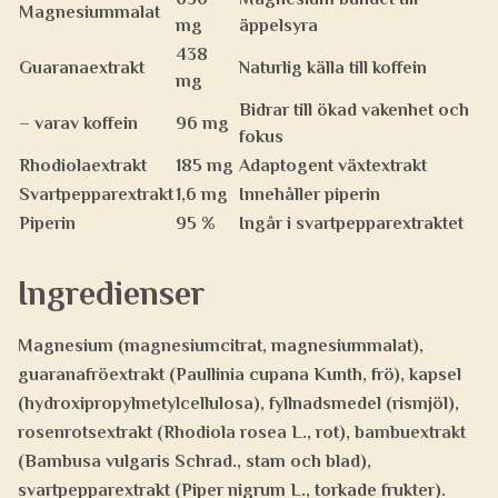
Magnesiummalat
mg
äppelsyra
438
Guaranaextrakt
Naturlig källa till koffein
mg
Bidrar till ökad vakenhet och
– varav koffein
96 mg
fokus
Rhodiolaextrakt
185 mg
Adaptogent växtextrakt
Svartpepparextrakt
1,6 mg
Innehåller piperin
Piperin
95 %
Ingår i svartpepparextraktet
Ingredienser
Magnesium (magnesiumcitrat, magnesiummalat),
guaranafröextrakt (Paullinia cupana Kunth, frö), kapsel
(hydroxipropylmetylcellulosa), fyllnadsmedel (rismjöl),
rosenrotsextrakt (Rhodiola rosea L., rot), bambuextrakt
(Bambusa vulgaris Schrad., stam och blad),
svartpepparextrakt (Piper nigrum L., torkade frukter).